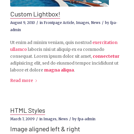
Custom Lightbox!
/
/
August 9, 2010
in
Frontpage Article
,
Images
,
News
by
fpa-
admin
Ut enim ad minim veniam, quis nostrud
exercitation
ullamco
laboris nisi ut aliquip ex ea commodo
consequat. Lorem ipsum dolor sit amet,
consectetur
adipisicing elit, sed do eiusmod tempor incididunt ut
labore et dolore
magna aliqua
.
Read more
HTML Styles
/
/
March 7, 2009
in
Images
,
News
by
fpa-admin
Image aligned left & right